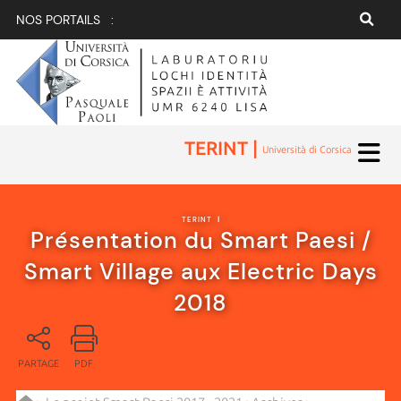
NOS PORTAILS :
TERINT |
Università di Corsica
TERINT
|
Présentation du Smart Paesi /
Smart Village aux Electric Days
2018
PARTAGE
PDF