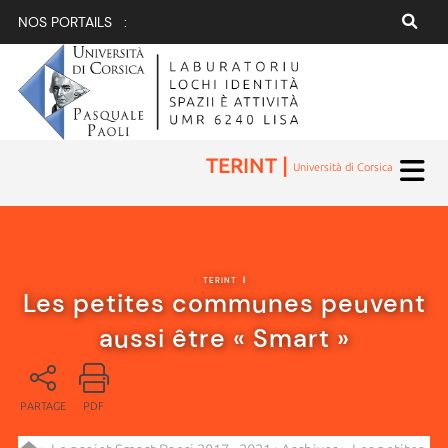
NOS PORTAILS :
TERINT |
Università di Corsica
TERINT
|
Les petites communes peuvent
aussi être « Smart »
PARTAGE
PDF