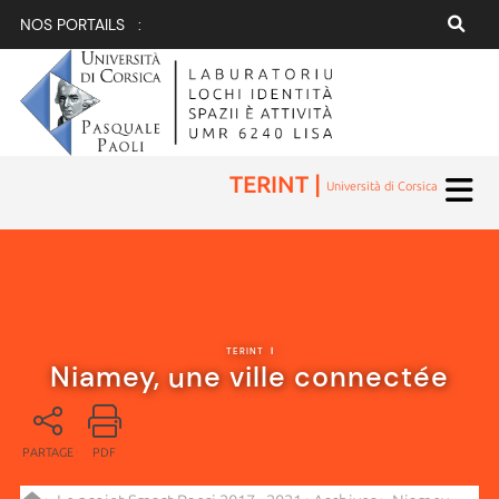
NOS PORTAILS :
TERINT |
Università di Corsica
TERINT
|
Niamey, une ville connectée
PARTAGE
PDF