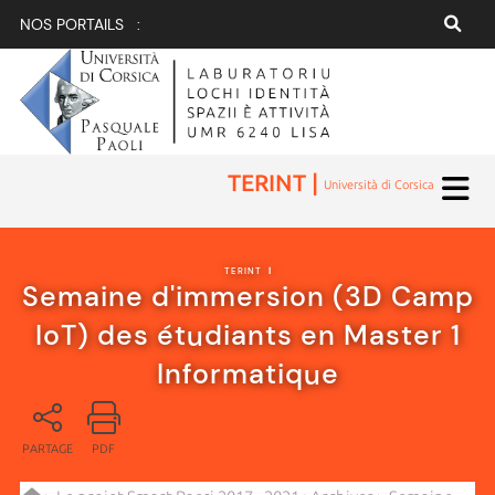
NOS PORTAILS :
TERINT |
Università di Corsica
TERINT
|
Semaine d'immersion (3D Camp
IoT) des étudiants en Master 1
Informatique
PARTAGE
PDF