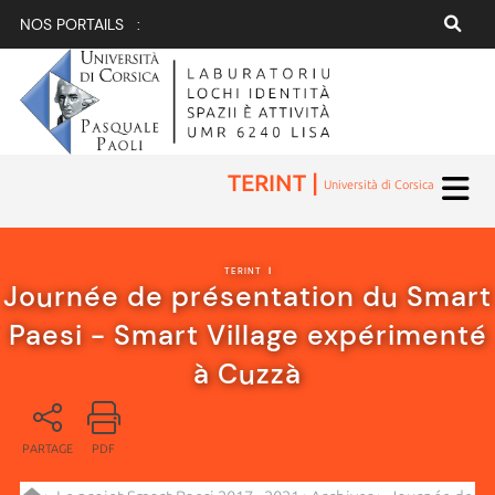
NOS PORTAILS :
TERINT |
Università di Corsica
TERINT
|
Journée de présentation du Smart
Paesi - Smart Village expérimenté
à Cuzzà
PARTAGE
PDF