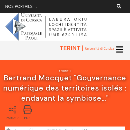
NOS PORTAILS :
TERINT |
Università di Corsica
TERINT
|
Bertrand Mocquet "Gouvernance
numérique des territoires isolés :
endavant la symbiose…"
PARTAGE
PDF