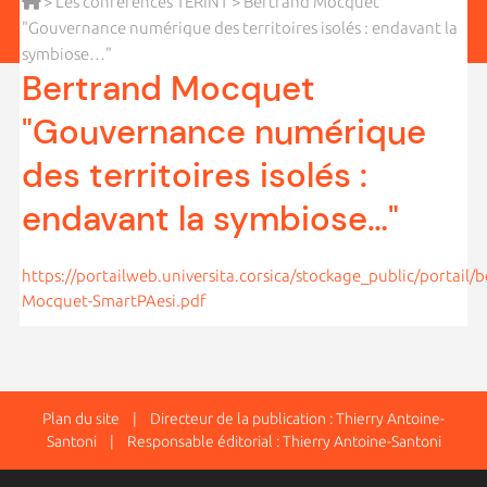
>
Les conférences TERINT
> Bertrand Mocquet
"Gouvernance numérique des territoires isolés : endavant la
symbiose…"
Bertrand Mocquet
"Gouvernance numérique
des territoires isolés :
endavant la symbiose…"
https://portailweb.universita.corsica/stockage_public/portail/
Mocquet-SmartPAesi.pdf
Plan du site
| Directeur de la publication : Thierry Antoine-
Santoni | Responsable éditorial : Thierry Antoine-Santoni