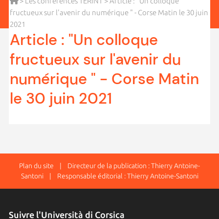
>
Les conférences TERINT
> Article : "Un colloque
fructueux sur l'avenir du numérique " - Corse Matin le 30 juin
2021
Article : "Un colloque
fructueux sur l'avenir du
numérique " - Corse Matin
le 30 juin 2021
Plan du site
| Directeur de la publication : Thierry Antoine-
Santoni | Responsable éditorial : Thierry Antoine-Santoni
Suivre l'Università di Corsica