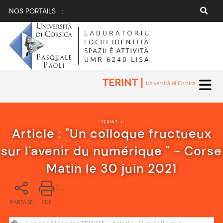
NOS PORTAILS :
TERINT |
Università di Corsica
TERINT
|
Article : "Un colloque fructueux
sur l'avenir du numérique " - Corse
Matin le 30 juin 2021
PARTAGE
PDF