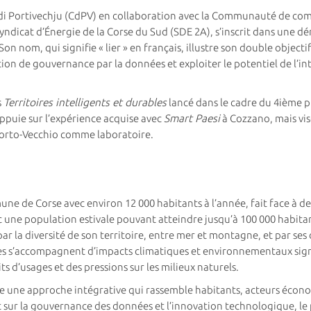
à di Portivechju (CdPV) en collaboration avec la Communauté de com
Syndicat d’Énergie de la Corse du Sud (SDE 2A), s’inscrit dans une
 Son nom, qui signifie « lier » en français, illustre son double object
ion de gouvernance par la données et exploiter le potentiel de l’int
s
Territoires intelligents et durables
lancé dans le cadre du 4ième 
appuie sur l’expérience acquise avec
Smart Paesi
à Cozzano, mais vis
 Porto-Vecchio comme laboratoire.
e de Corse avec environ 12 000 habitants à l’année, fait face à des 
 une population estivale pouvant atteindre jusqu’à 100 000 habitant
ar la diversité de son territoire, entre mer et montagne, et par ses
ales s’accompagnent d’impacts climatiques et environnementaux sign
s d’usages et des pressions sur les milieux naturels.
 une approche intégrative qui rassemble habitants, acteurs économ
ur la gouvernance des données et l’innovation technologique, le p