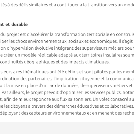
tés à des défis similaires et à contribuer à la transition vers un modè
ent et durable
s du projet est d’accélérer la transformation territoriale en constr
per les chocs environnementaux, sociaux et économiques. Il s’agit
n d’hypervision évolutive intégrant des superviseurs métiers pour 
e créer un modèle réplicable adapté aux territoires insulaires soumi
discontinuités géographiques et des impacts climatiques.
usieurs axes thématiques ont été définis et sont pilotés par les mem
dination des partenaires, l’implication citoyenne et la communica
it la mise en place d’un lac de données, de superviseurs métiers et
 Par ailleurs, le projet prévoit d’optimiser les services publics, n
 afin de mieux répondre aux flux saisonniers. Un volet consacré au « 
ue les citoyens à travers des démarches éducatives et collaboratives.
 en déployant des capteurs environnementaux et en menant des recher