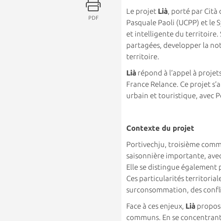
Le projet
Lià
, porté par Cit
PDF
Pasquale Paoli (UCPP) et le 
et intelligente du territoire.
partagées, developper la not
territoire.
Lià
répond à l’appel à projet
France Relance. Ce projet s’
urbain et touristique, avec
Contexte du projet
Portivechju, troisième commun
saisonnière importante, avec
Elle se distingue également p
Ces particularités territori
surconsommation, des conflit
Face à ces enjeux,
Lià
propose
communs. En se concentrant s