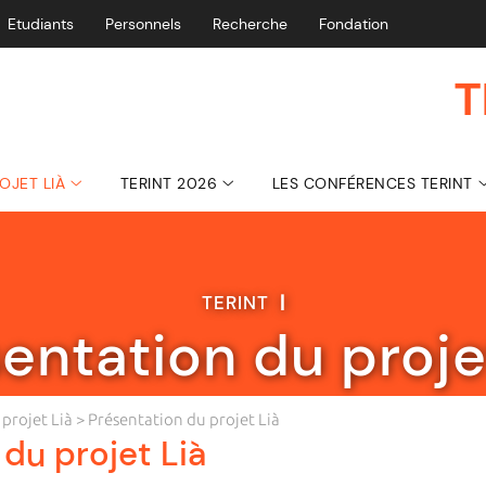
Etudiants
Personnels
Recherche
Fondation
T
ROJET LIÀ
TERINT 2026
LES CONFÉRENCES TERINT
TERINT
|
entation du proje
e projet Lià
> Présentation du projet Lià
du projet Lià